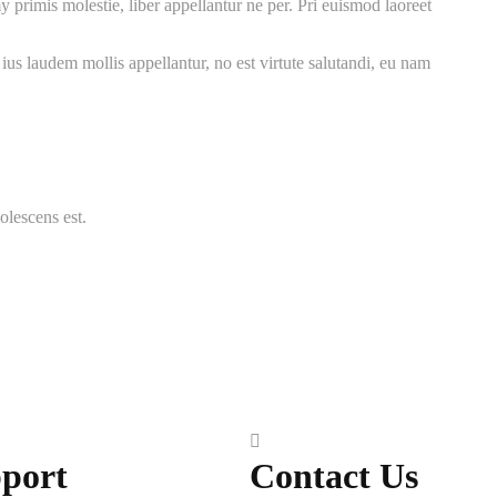
rimis molestie, liber appellantur ne per. Pri euismod laoreet
x ius laudem mollis appellantur, no est virtute salutandi, eu nam
olescens est.
port
Contact Us