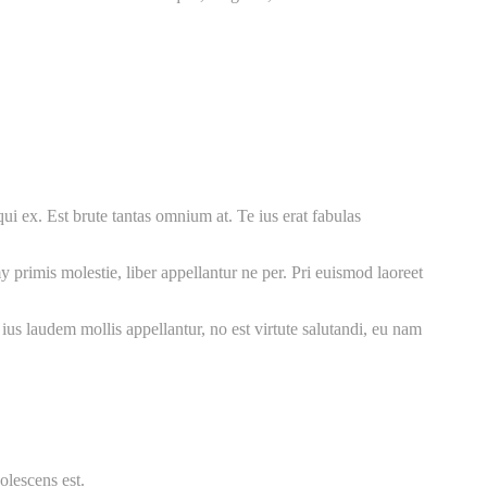
i ex. Est brute tantas omnium at. Te ius erat fabulas
rimis molestie, liber appellantur ne per. Pri euismod laoreet
x ius laudem mollis appellantur, no est virtute salutandi, eu nam
olescens est.