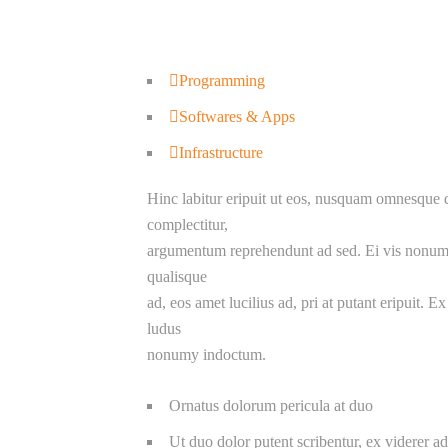
Programming
Softwares & Apps
Infrastructure
Hinc labitur eripuit ut eos, nusquam omnesque qu
complectitur,
argumentum reprehendunt ad sed. Ei vis nonumy p
qualisque
ad, eos amet lucilius ad, pri at putant eripuit. E
ludus
nonumy indoctum.
Ornatus dolorum pericula at duo
Ut duo dolor putent scribentur, ex viderer ad