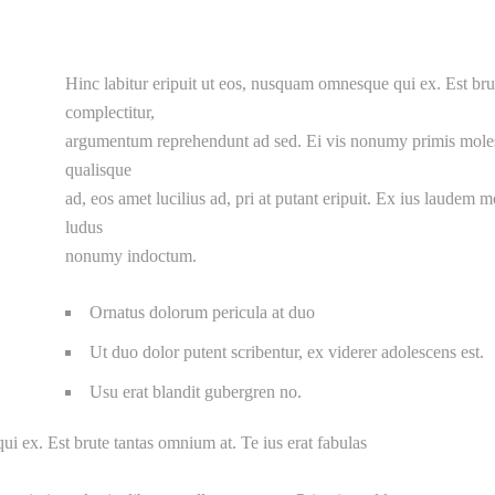
Hinc labitur eripuit ut eos, nusquam omnesque qui ex. Est brut
complectitur,
argumentum reprehendunt ad sed. Ei vis nonumy primis molesti
qualisque
ad, eos amet lucilius ad, pri at putant eripuit. Ex ius laudem m
ludus
nonumy indoctum.
Ornatus dolorum pericula at duo
Ut duo dolor putent scribentur, ex viderer adolescens est.
Usu erat blandit gubergren no.
i ex. Est brute tantas omnium at. Te ius erat fabulas