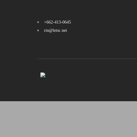
+662-413-0645
rin@letsc.net