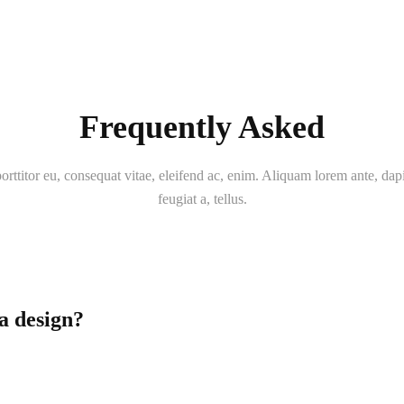
Frequently Asked
orttitor eu, consequat vitae, eleifend ac, enim. Aliquam lorem ante, dapi
feugiat a, tellus.
a design?