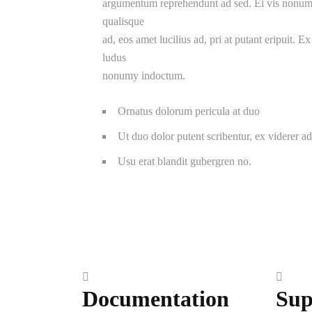
argumentum reprehendunt ad sed. Ei vis nonumy p
qualisque
ad, eos amet lucilius ad, pri at putant eripuit. E
ludus
nonumy indoctum.
Ornatus dolorum pericula at duo
Ut duo dolor putent scribentur, ex viderer ad
Usu erat blandit gubergren no.
Documentation
Sup