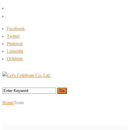
+662-413-0645
rin@letsc.net
Facebook
Twitter
Pinterest
Linkedin
Dribbble
Menu
Home
Team
Team