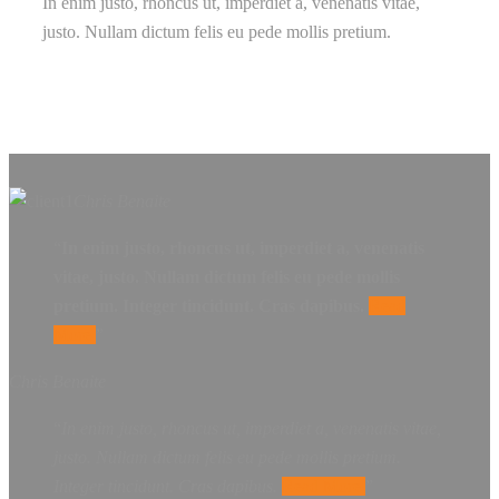
In enim justo, rhoncus ut, imperdiet a, venenatis vitae,
justo. Nullam dictum felis eu pede mollis pretium.
Chris Benaite
In enim justo, rhoncus ut, imperdiet a, venenatis
vitae, justo. Nullam dictum felis eu pede mollis
pretium. Integer tincidunt. Cras dapibus.
Read
More
Chris Benaite
In enim justo, rhoncus ut, imperdiet a, venenatis vitae,
justo. Nullam dictum felis eu pede mollis pretium.
Integer tincidunt. Cras dapibus.
Read More