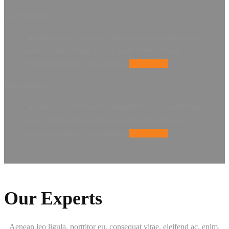
Chris Benaite
In enim justo, rhoncus ut, imperdiet a, venenatis vitae,
justo. Nullam dictum felis eu pede mollis pretium.
Integer tincidunt. Cras dapibus.
Read More
Chris Benaite
In enim justo, rhoncus ut, imperdiet a, venenatis vitae,
justo. Nullam dictum felis eu pede mollis pretium.
Integer tincidunt. Cras dapibus.
Read More
Our Experts
Aenean leo ligula, porttitor eu, consequat vitae, eleifend ac, enim.