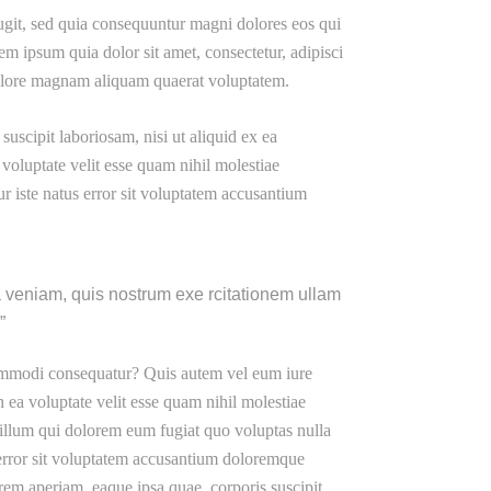
ugit, sed quia consequuntur magni dolores eos qui
m ipsum quia dolor sit amet, consectetur, adipisci
dolore magnam aliquam quaerat voluptatem.
scipit laboriosam, nisi ut aliquid ex ea
oluptate velit esse quam nihil molestiae
r iste natus error sit voluptatem accusantium
veniam, quis nostrum exe rcitationem ullam
.
commodi consequatur? Quis autem vel eum iure
n ea voluptate velit esse quam nihil molestiae
illum qui dolorem eum fugiat quo voluptas nulla
s error sit voluptatem accusantium doloremque
rem aperiam, eaque ipsa quae. corporis suscipit