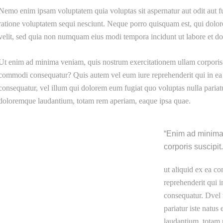
Nemo enim ipsam voluptatem quia voluptas sit aspernatur aut odit aut f
ratione voluptatem sequi nesciunt. Neque porro quisquam est, qui dolore
velit, sed quia non numquam eius modi tempora incidunt ut labore et 
Ut enim ad minima veniam, quis nostrum exercitationem ullam corporis su
commodi consequatur? Quis autem vel eum iure reprehenderit qui in ea v
consequatur, vel illum qui dolorem eum fugiat quo voluptas nulla pariatu
doloremque laudantium, totam rem aperiam, eaque ipsa quae.
Enim ad minima 
corporis suscipit
ut aliquid ex ea 
reprehenderit qui i
consequatur. Dvel 
pariatur iste natu
laudantium, totam 