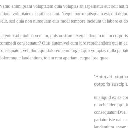
Nemo enim ipsam voluptatem quia voluptas sit aspernatur aut odit aut f
ratione voluptatem sequi nesciunt. Neque porro quisquam est, qui dolore
velit, sed quia non numquam eius modi tempora incidunt ut labore et 
Ut enim ad minima veniam, quis nostrum exercitationem ullam corporis su
commodi consequatur? Quis autem vel eum iure reprehenderit qui in ea v
consequatur, vel illum qui dolorem eum fugiat quo voluptas nulla pariatu
doloremque laudantium, totam rem aperiam, eaque ipsa quae.
Enim ad minima 
corporis suscipit
ut aliquid ex ea 
reprehenderit qui i
consequatur. Dvel 
pariatur iste natu
laudantium, totam 