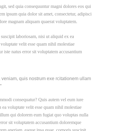
ugit, sed quia consequuntur magni dolores eos qui
m ipsum quia dolor sit amet, consectetur, adipisci
dolore magnam aliquam quaerat voluptatem.
scipit laboriosam, nisi ut aliquid ex ea
oluptate velit esse quam nihil molestiae
r iste natus error sit voluptatem accusantium
veniam, quis nostrum exe rcitationem ullam
.
commodi consequatur? Quis autem vel eum iure
n ea voluptate velit esse quam nihil molestiae
illum qui dolorem eum fugiat quo voluptas nulla
s error sit voluptatem accusantium doloremque
rem aperiam, eaque ipsa quae. corporis suscipit